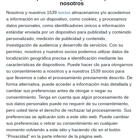
nosotros
Nosotros y nuestros 1539
socios
almacenamos y/o accedemos
a información en un dispositivo, como cookies, y procesamos
datos personales, como identificadores únicos e información
estándar enviada por un dispositivo para publicidad y contenido
personalizado, medición de publicidad y contenido,
investigación de audiencia y desarrollo de servicios.
Con su
permiso, nosotros y nuestros socios podemos utilizar datos de
Dejanos un comentario y SUMATE AL ZOOM SEMANAL Y
localización geográfica precisa e identificación mediante las
DESCARGAS DE ARCHIVOS VIA PATREON:
características de dispositivos. Puede hacer clic para otorgarnos
https://www.patreon.com/nurparatodos
su consentimiento a nosotros y a nuestros 1539 socios para
Recuerda que con la suscripción a
NPTMedia.tv
participás de
que llevemos a cabo el procesamiento previamente descrito. De
los Zooms semanales en Patreon
forma alternativa, puede acceder a información más detallada y
------------------------------------------
cambiar sus preferencias antes de otorgar o negar su
GRUPO EN TELEGRAM:
https://t.me/nurparatodos81
consentimiento.
Tenga en cuenta que algún procesamiento de
Mostras más
------------------------------------------
sus datos personales puede no requerir de su consentimiento,
FORMAS DE COLABORAR:
pero usted tiene el derecho de rechazar tal procesamiento. Sus
------------------------------------------
0
COMENTARIOS
preferencias se aplicarán solo a este sitio web. Puede cambiar
• BIZUM: 673-134634
sus preferencias o retirar su consentimiento en cualquier
• PATREON:
https://www.patreon.com/nurparatodos
momento volviendo a este sitio y haciendo clic en el botón
• MEMBRESIA YOUTUBE:
"Privacidad" en la parte inferior de la página web.
https://www.youtube.com/channel/UCLc18B2Tfn1C_suWOCKsMe
Por favor, inicia sesión para comentar