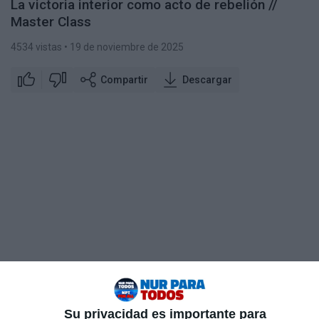
La victoria interior como acto de rebelión //
Master Class
4534 vistas
• 19 de noviembre de 2025
Compartir
Descargar
Su privacidad es importante para