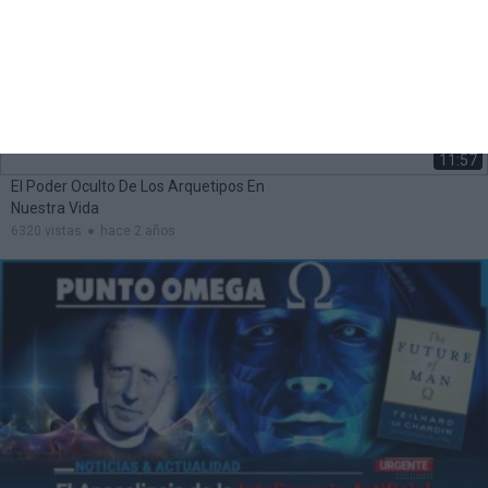
11:57
El Poder Oculto De Los Arquetipos En
Nuestra Vida
6320 vistas
hace 2 años