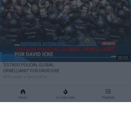
20:52
“ESTADO POLICIAL GLOBAL
ORWELLIANO” POR DAVID ICKE
5832 vistas
hace 2 años
Inicio
Lo más visto
Playlists