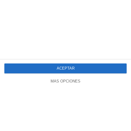
05:28
ISRAEL Vs IRAN Y Todo Para Hacer
Cumplir Una Supuesta PROFECÍA
ACEPTAR
6116 vistas
hace 2 años
MÁS OPCIONES