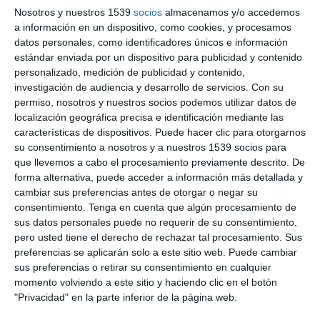
Nosotros y nuestros 1539
socios
almacenamos y/o accedemos
a información en un dispositivo, como cookies, y procesamos
Un estudio internacional revela datos inquietantes: millones de
muertes podrían estar vinculadas a las vacunas mRNA,
datos personales, como identificadores únicos e información
mientras se expande un aparato de vigilancia masiva sin
estándar enviada por un dispositivo para publicidad y contenido
precedentes. 🚨 ¿Salud pública o control total? 🕵️‍♂️
personalizado, medición de publicidad y contenido,
#investigación #libertad
investigación de audiencia y desarrollo de servicios.
Con su
permiso, nosotros y nuestros socios podemos utilizar datos de
ZOOM INTERACTIVOS SEMANALES:
localización geográfica precisa e identificación mediante las
https://www.patreon.com/nurparatodos
Mostras más
características de dispositivos. Puede hacer clic para otorgarnos
MÁS INFO EN:
https://www.nurparatodos.com.ar
su consentimiento a nosotros y a nuestros 1539 socios para
Recuerda que con la suscripción a
NPTMedia.tv
participás de
que llevemos a cabo el procesamiento previamente descrito. De
0
COMENTARIOS
los Zooms semanales en Patreon
forma alternativa, puede acceder a información más detallada y
------------------------------------------
cambiar sus preferencias antes de otorgar o negar su
GRUPO EN TELEGRAM:
https://t.me/nurparatodos81
consentimiento.
Tenga en cuenta que algún procesamiento de
------------------------------------------
Por favor, inicia sesión para comentar
sus datos personales puede no requerir de su consentimiento,
FORMAS DE COLABORAR:
pero usted tiene el derecho de rechazar tal procesamiento. Sus
------------------------------------------
preferencias se aplicarán solo a este sitio web. Puede cambiar
• BIZUM: 673-134634
sus preferencias o retirar su consentimiento en cualquier
• PATREON:
https://www.patreon.com/nurparatodos
• MEMBRESIA YOUTUBE:
momento volviendo a este sitio y haciendo clic en el botón
https://www.youtube.com/channel/UCLc18B2Tfn1C_suWOCKsMe
"Privacidad" en la parte inferior de la página web.
• PAYPAL:
https://www.paypal.com/paypalme/nptmediatv