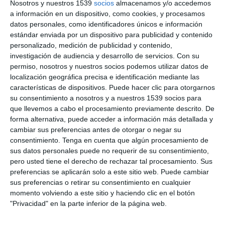
Nosotros y nuestros 1539
socios
almacenamos y/o accedemos
4521 visualizaciones
hace 1 mes
a información en un dispositivo, como cookies, y procesamos
datos personales, como identificadores únicos e información
estándar enviada por un dispositivo para publicidad y contenido
personalizado, medición de publicidad y contenido,
investigación de audiencia y desarrollo de servicios.
Con su
permiso, nosotros y nuestros socios podemos utilizar datos de
localización geográfica precisa e identificación mediante las
características de dispositivos. Puede hacer clic para otorgarnos
su consentimiento a nosotros y a nuestros 1539 socios para
que llevemos a cabo el procesamiento previamente descrito. De
forma alternativa, puede acceder a información más detallada y
cambiar sus preferencias antes de otorgar o negar su
52:16
PREMIUM
consentimiento.
Tenga en cuenta que algún procesamiento de
sus datos personales puede no requerir de su consentimiento,
INTELIGENCIA ARTIFICIAL, CLASE INÚTIL Y CONTROL
pero usted tiene el derecho de rechazar tal procesamiento. Sus
SOCIAL: EL NUEVO ORDEN TECNOLÓGICO QUE YA ESTÁ EN
preferencias se aplicarán solo a este sitio web. Puede cambiar
MA
4533 visualizaciones
hace 1 mes
sus preferencias o retirar su consentimiento en cualquier
momento volviendo a este sitio y haciendo clic en el botón
"Privacidad" en la parte inferior de la página web.