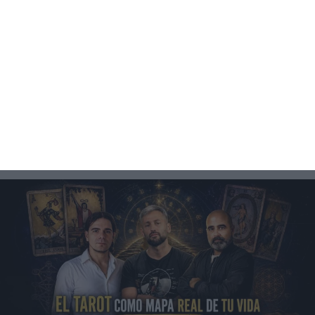
48:42
PREMIUM
El tarot como mapa real de tu vida (no es lo que creés) //
Parte 2
4521 visualizaciones
hace 4 meses