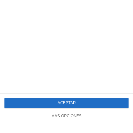
03:12:34
PREMIUM
La élite, la deuda y el despertar: el mapa oculto del nuevo
mundo
4553 visualizaciones
hace 3 meses
ACEPTAR
MÁS OPCIONES