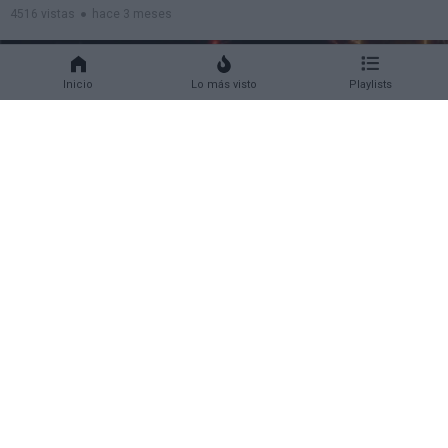
4516 vistas
hace 3 meses
Inicio
Lo más visto
Playlists
03:12:34
La Élite, La Deuda Y El Despertar: El Mapa
Oculto Del Nuevo Mundo
4553 vistas
hace 3 meses