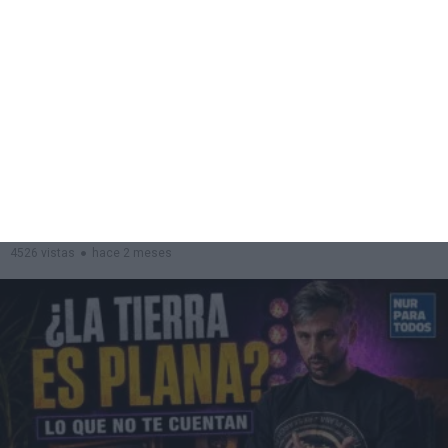
01:46:22
CAPITULO 27º // Taller De HUMAN
DESIGN // Clase 2
4526 vistas
hace 2 meses