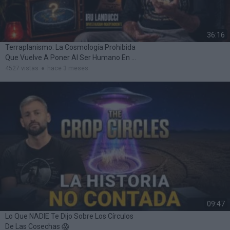
36:16
Terraplanismo: La Cosmología Prohibida
Que Vuelve A Poner Al Ser Humano En El
Centro
4527 vistas
hace 3 meses
09:47
Lo Que NADIE Te Dijo Sobre Los Círculos
De Las Cosechas 😱