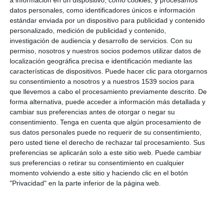
Mariel Castro
a información en un dispositivo, como cookies, y procesamos
31 de octubre de 2022 21:11
• BIZUM: 617-153508
datos personales, como identificadores únicos e información
Lo veremos aunque ya sabemos….
• BINANCE REFERIDO:
estándar enviada por un dispositivo para publicidad y contenido
https://accounts.binance.com/es/register?ref=EHTYOSZG
3
personalizado, medición de publicidad y contenido,
——————————————
investigación de audiencia y desarrollo de servicios.
Con su
MIS TIENDAS:
——————————————
permiso, nosotros y nuestros socios podemos utilizar datos de
•TEESPRING:
https://teespring.com/stores/nur-para-todos
localización geográfica precisa e identificación mediante las
•FLASHCOOKIE:
https://nur-para-todos.flashcookie.com/
características de dispositivos. Puede hacer clic para otorgarnos
——————————————
su consentimiento a nosotros y a nuestros 1539 socios para
INFORMACION GENERAL:
que llevemos a cabo el procesamiento previamente descrito. De
——————————————
forma alternativa, puede acceder a información más detallada y
•EMAIL:
nurparatodos.sociales@gmail.com
cambiar sus preferencias antes de otorgar o negar su
•WEBSITE:
https://nurparatodos.com.ar/
consentimiento.
Tenga en cuenta que algún procesamiento de
•FACEBOOK:
https://www.facebook.com/NUR.TOTAL
sus datos personales puede no requerir de su consentimiento,
•INSTAGRAM:
https://www.instagram.com/nur_para_todos/
pero usted tiene el derecho de rechazar tal procesamiento. Sus
•TWITTER:
https://twitter.com/Nur_Para_Todos
———————————————————-
preferencias se aplicarán solo a este sitio web. Puede cambiar
sus preferencias o retirar su consentimiento en cualquier
Recuerda que con la suscripción a
NPTMedia.tv
participás de
momento volviendo a este sitio y haciendo clic en el botón
01:27:27
los Zooms semanales en Patreon
"Privacidad" en la parte inferior de la página web.
------------------------------------------
CERN, Portales Y Dimensiones: Lo Que
GRUPO EN TELEGRAM:
https://t.me/nurparatodos81
Nadie Se Atreve A Preguntar
------------------------------------------
4514 vistas
hace 5 días
FORMAS DE COLABORAR: