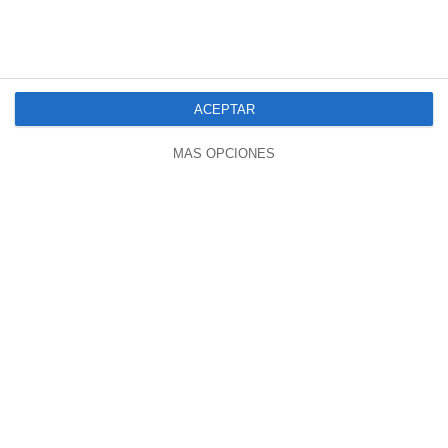
ACEPTAR
MÁS OPCIONES
01:53:59
Javi Poves: Fútbol, Herejía Y Propósito En
Tiempos De Obediencia Programada
4522 vistas
hace 2 meses