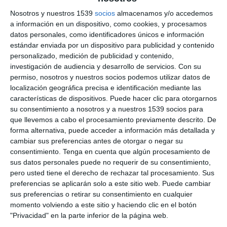
Nosotros y nuestros 1539
socios
almacenamos y/o accedemos
a información en un dispositivo, como cookies, y procesamos
MÁS INFO EN:
https://www.nurparatodos.com.ar
datos personales, como identificadores únicos e información
estándar enviada por un dispositivo para publicidad y contenido
Recuerda que con la suscripción a
NPTMedia.tv
participás de
personalizado, medición de publicidad y contenido,
los Zooms semanales en Patreon
investigación de audiencia y desarrollo de servicios.
Con su
------------------------------------------
permiso, nosotros y nuestros socios podemos utilizar datos de
GRUPO EN TELEGRAM:
https://t.me/nurparatodos81
------------------------------------------
localización geográfica precisa e identificación mediante las
FORMAS DE COLABORAR:
características de dispositivos. Puede hacer clic para otorgarnos
Mostras más
------------------------------------------
su consentimiento a nosotros y a nuestros 1539 socios para
• BIZUM: 673-134634
que llevemos a cabo el procesamiento previamente descrito. De
• PATREON:
https://www.patreon.com/nurparatodos
forma alternativa, puede acceder a información más detallada y
0
COMENTARIOS
• MEMBRESIA YOUTUBE:
cambiar sus preferencias antes de otorgar o negar su
https://www.youtube.com/channel/UCLc18B2Tfn1C_suWOCKsMe
consentimiento.
Tenga en cuenta que algún procesamiento de
• PAYPAL:
https://www.paypal.com/paypalme/nptmediatv
sus datos personales puede no requerir de su consentimiento,
------------------------------------------
Por favor, inicia sesión para comentar
pero usted tiene el derecho de rechazar tal procesamiento. Sus
MIS TIENDAS:
preferencias se aplicarán solo a este sitio web. Puede cambiar
------------------------------------------
• TEESPRING:
https://nur-para-todos.creator-spring.com/
sus preferencias o retirar su consentimiento en cualquier
momento volviendo a este sitio y haciendo clic en el botón
"Privacidad" en la parte inferior de la página web.