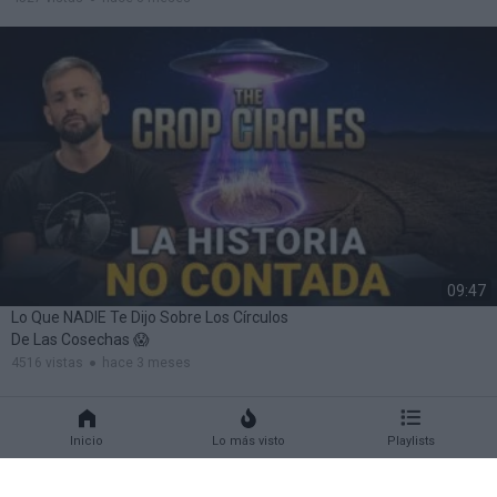
09:47
Lo Que NADIE Te Dijo Sobre Los Círculos
De Las Cosechas 😱
4516 vistas
hace 3 meses
Inicio
Lo más visto
Playlists