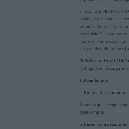
El usuario de NPTMEDIA.TV, 
cualquier otra tasa o aranc
terceros. Como comprador de
residencia. Si no pagas los
posteriormente su obligato
autoridades tributarias o j
Si de lo anterior, el USUA
de Pago, y se te cargarán 
6. Reembolsos
a. Política de reembolso
A menos que se especifique 
de la compra.
b. Derecho de desistimien