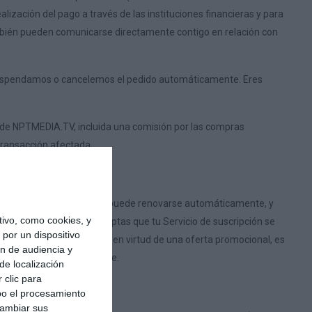
alización del pago a través de las instituciones financieras y para
También pueden comunicarse directamente contigo en relación con
 suspendamos o cancelemos el pedido automáticamente. Eres
 de NPTMEDIA.TV, incluida una comisión por las compras
 transacción afectada.
l Servicio de suscripción puede renovarse automáticamente, y
ivo, como cookies, y
de cada renovación. Aceptas que tu Servicio de suscripción se
por un dispositivo
un Servicio de suscripción en virtud de una oferta promocional, es
ón de audiencia y
onarán antes de registrarte.
de localización
 clic para
bo el procesamiento
cambiar sus