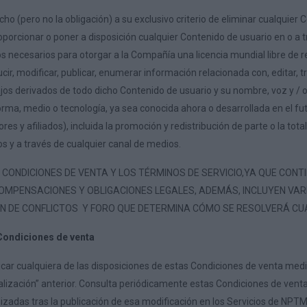
o (pero no la obligación) a su exclusivo criterio de eliminar cualquier 
proporcionar o poner a disposición cualquier Contenido de usuario en o a
s necesarios para otorgar a la Compañía una licencia mundial libre de reg
cir, modificar, publicar, enumerar información relacionada con, editar, tra
jos derivados de todo dicho Contenido de usuario y su nombre, voz y / 
orma, medio o tecnología, ya sea conocida ahora o desarrollada en el futu
s y afiliados), incluida la promoción y redistribución de parte o la tot
s y a través de cualquier canal de medios.
CONDICIONES DE VENTA Y LOS TÉRMINOS DE SERVICIO,YA QUE CON
OMPENSACIONES Y OBLIGACIONES LEGALES, ADEMÁS, INCLUYEN VARI
ÓN DE CONFLICTOS Y FORO QUE DETERMINA CÓMO SE RESOLVERÁ CU
 Condiciones de venta
r cualquiera de las disposiciones de estas Condiciones de venta median
ualización” anterior. Consulta periódicamente estas Condiciones de ven
lizadas tras la publicación de esa modificación en los Servicios de NPT