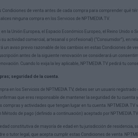
tas Condiciones de venta antes de cada compra para comprender qué térm
ealices ninguna compra en los Servicios de NPTMEDIA.TV.
s en la Unión Europea, el Espacio Económico Europeo, el Reino Unido o 
su actividad comercial, artesanal o profesional) (“Consumidor”), en rela
un aviso previo razonable de los cambios en estas Condiciones de venta.
uscripción antes de la siguiente renovación se considerará un consentim
novación. Cuando lo exija la ley aplicable, NPTMEDIA.TV pedirá tu cons
pras; seguridad de la cuenta.
mpra en los Servicios de NPTMEDIA.TV, debes ser un usuario registrado
Confirmas que eres responsable de mantener la seguridad de tu cuenta y 
as compras y actividades que tengan lugar en tu cuenta. NPTMEDIA.TV v
 Método de pago (definido a continuación) aceptado por NPTMEDIA.TV
a edad constitutiva de mayoría de edad en tu jurisdicción de residencia
dre o tutor legal, que acepta cumplir estas Condiciones de venta. NPTM