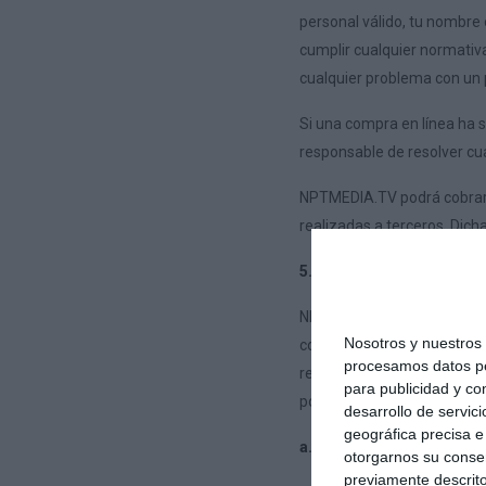
personal válido, tu nombre o
cumplir cualquier normativa
cualquier problema con un 
Si una compra en línea ha
responsable de resolver cu
NPTMEDIA.TV podrá cobrar u
realizadas a terceros. Dich
5. Servicios de suscripci
NPTMEDIA.TV puede ofrecer
Nosotros y nuestro
confirmas que tenemos tu a
procesamos datos per
renueve continuamente duran
para publicidad y co
posible que se apliquen alg
desarrollo de servici
geográfica precisa e 
a. Servicio de suscripció
otorgarnos su conse
previamente descrito