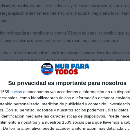
ficial, domicilio, estado de residencia, y fecha de nacimiento) para la re
 legal aplicable de manera internacional, nacional, regional o local. 
pago.
 sido rechazada por problemas con tu Método de pago, es posible que
alquier problema que encontremos para continuar con la compra.
na comisión adicional por las transacciones asociadas a los Servicios
a comisión de transacción te será notificada antes de que completes la
ón
Su privacidad es importante para nosotros
te ciertos Productos en conexión con los Servicios de NPTMEDIA.TV. E
s 1539
socios
almacenamos y/o accedemos a información en un disposit
utorización para cargarte el pago de los mismos periódicamente antes 
sonales, como identificadores únicos e información estándar enviada 
te el período de suscripción hasta que lo canceles. Si te registras en 
ntenido personalizado, medición de publicidad y contenido, investigaci
unos términos adicionales. Estos términos, si los hubiere, se te proporci
os.
Con su permiso, nosotros y nuestros socios podemos utilizar datos 
identificación mediante las características de dispositivos. Puede hacer
n: Pagos automáticos.
ntimiento a nosotros y a nuestros 1539 socios para que llevemos a ca
. De forma alternativa, puede acceder a información más detallada y 