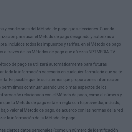
minos y condiciones del Método de pago que selecciones. Cuando
orización para usar el Método de pago designado y autorizas a
a, incluidos todos los impuestos y tarifas, en el Método de pago
sas a través de los Métodos de pago que ofrezca NPTMEDIA.TV.
étodo de pago se utilizará automáticamente para futuras
r toda la información necesaria en cualquier formulario que se te
erla. Es posible que te solicitemos que proporciones información
 te permitimos continuar usando uno o más aspectos de los
formación relacionada con el Método de pago, como el número y
ar que tu Método de pago está en regla con tu proveedor, incluido,
e bajo valor al Método de pago, de acuerdo con las normas de la red
zar la información de tu Método de pago.
es ciertos datos personales (como un número de identificación