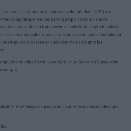
í como de los impuestos de uso y de valor añadido (“IVA”) y de
ontenido digital que realices para tu propio consumo o el de
puestos o tasas de esa transacción se calcularán según tu país de
ción, serás responsable de los mismos en caso de que se establezca
dichos impuestos o tasas en cualquier momento ante las
cio
.
impuesto en relación con tu compra de un Servicio o Suscripción
 o compra.
aplicable, el Servicio de suscripción no admite devolución después
ido.