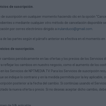
vicios de suscripción.
 de suscripción en cualquier momento haciendo clic en la opción “Cancela
entes o mediante cualquier otro método de cancelación disponible seg
cación por correo electrónico dirigido a
irulanducci@gmail.com
.
a de las partes según el párrafo anterior es efectiva en el momento en 
rvicios de suscripción.
ambios periódicamente en las ofertas y los precios de los Servicios de su
ara reflejar los cambios en nuestro negocio, como el aumento de los co
n en los Servicios de NPTMEDIA.TV. Para los Servicios de suscripción re
 se indique lo contrario y en la medida permitida por la ley aplicable, 
scripción posterior a la fecha del cambio. Si continúas usando el Servici
ptado la nueva oferta o precio. Si no deseas aceptar dicho cambio, debe
imen de IVA aplicable