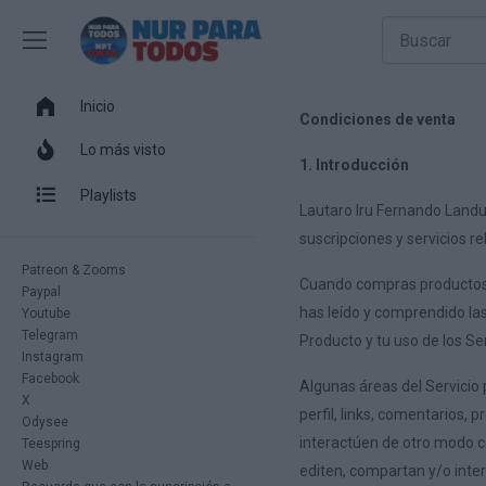
Inicio
Condiciones de venta
Lo más visto
1. Introducción
Playlists
Lautaro Iru Fernando Landu
suscripciones y servicios r
Patreon & Zooms
Cuando compras productos, 
Paypal
has leído y comprendido la
Youtube
Telegram
Producto y tu uso de los S
Instagram
Facebook
Algunas áreas del Servicio
X
perfil, links, comentarios,
Odysee
interactúen de otro modo co
Teespring
Web
editen, compartan y/o inte