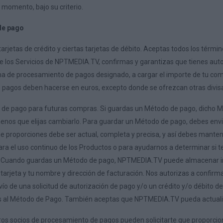
 momento, bajo su criterio.
de pago
arjetas de crédito y ciertas tarjetas de débito. Aceptas todos los tér
de los Servicios de NPTMEDIA.TV, confirmas y garantizas que tienes aut
a de procesamiento de pagos designado, a cargar el importe de tu compr
s pagos deben hacerse en euros, excepto donde se ofrezcan otras divi
de pago para futuras compras. Si guardas un Método de pago, dicho M
nos que elijas cambiarlo. Para guardar un Método de pago, debes envia
e proporciones debe ser actual, completa y precisa, y así debes manten
ara el uso continuo de los Productos o para ayudarnos a determinar si
 Cuando guardas un Método de pago, NPTMEDIA.TV puede almacenar in
tarjeta y tu nombre y dirección de facturación. Nos autorizas a confirm
vío de una solicitud de autorización de pago y/o un crédito y/o débito d
les al Método de Pago. También aceptas que NPTMEDIA.TV pueda actuali
 socios de procesamiento de pagos pueden solicitarte que proporcion