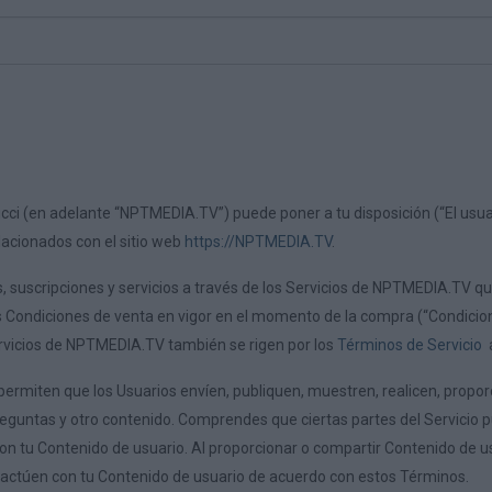
cci (en adelante “NPTMEDIA.TV”) puede poner a tu disposición (“El usu
elacionados con el sitio web
https://NPTMEDIA.TV
.
suscripciones y servicios a través de los Servicios de NPTMEDIA.TV q
s Condiciones de venta en vigor en el momento de la compra (“Condicione
ervicios de NPTMEDIA.TV también se rigen por los
Términos de Servicio
a
 permiten que los Usuarios envíen, publiquen, muestren, realicen, prop
 preguntas y otro contenido. Comprendes que ciertas partes del Servicio
n tu Contenido de usuario. Al proporcionar o compartir Contenido de usu
ractúen con tu Contenido de usuario de acuerdo con estos Términos.