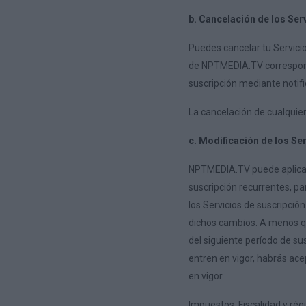
b. Cancelación de los Ser
Puedes cancelar tu Servicio
de NPTMEDIA.TV correspondi
suscripción mediante notifi
La cancelación de cualquier
c. Modificación de los Se
NPTMEDIA.TV puede aplicar c
suscripción recurrentes, p
los Servicios de suscripció
dichos cambios. A menos que
del siguiente período de su
entren en vigor, habrás ace
en vigor.
Impuestos, Fiscalidad y rég