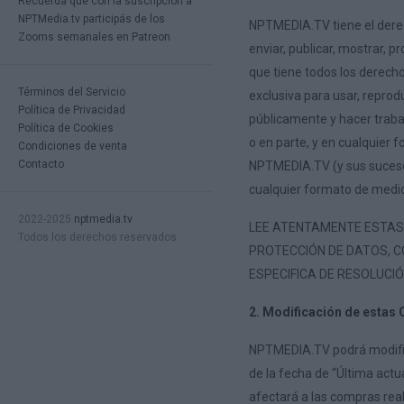
Recuerda que con la suscripción a
NPTMedia.tv participás de los
NPTMEDIA.TV tiene el derech
Zooms semanales en Patreon
enviar, publicar, mostrar, 
que tiene todos los derecho
Términos del Servicio
exclusiva para usar, reprodu
Política de Privacidad
públicamente y hacer traba
Política de Cookies
o en parte, y en cualquier f
Condiciones de venta
Contacto
NPTMEDIA.TV (y sus sucesore
cualquier formato de medio
2022-2025
nptmedia.tv
LEE ATENTAMENTE ESTAS 
Todos los derechos reservados
PROTECCIÓN DE DATOS, C
ESPECIFICA DE RESOLUCI
2. Modificación de estas
NPTMEDIA.TV podrá modifica
de la fecha de “Última act
afectará a las compras rea