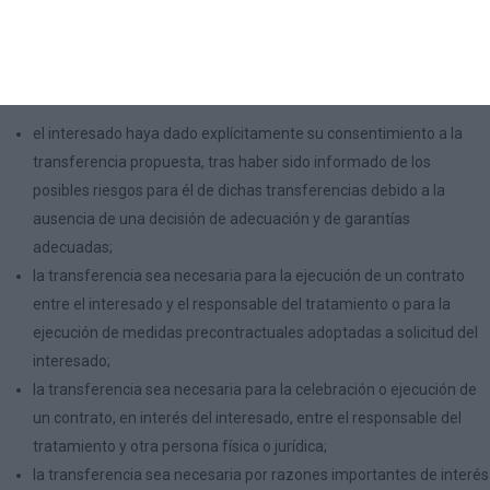
En tercer lugar, y en ausencia de decisión adecuada o de garantías
adecuadas, si la transferencia cumple alguna de las siguientes
condiciones:
el interesado haya dado explícitamente su consentimiento a la
transferencia propuesta, tras haber sido informado de los
posibles riesgos para él de dichas transferencias debido a la
ausencia de una decisión de adecuación y de garantías
adecuadas;
la transferencia sea necesaria para la ejecución de un contrato
entre el interesado y el responsable del tratamiento o para la
ejecución de medidas precontractuales adoptadas a solicitud del
interesado;
la transferencia sea necesaria para la celebración o ejecución de
un contrato, en interés del interesado, entre el responsable del
tratamiento y otra persona física o jurídica;
la transferencia sea necesaria por razones importantes de interés