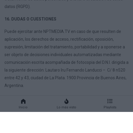
datos (RGPD).
16. DUDAS O CUESTIONES
Puede ejercitar ante NPTMEDIA.TV en caso de que resulten de
aplicación, los derechos de acceso, rectificación, oposición,
supresión, limitación del tratamiento, portabilidad y a oponerse a
ser objeto de decisiones individuales automatizadas mediante
comunicación escrita acompañada de fotocopia del D.N.I. dirigida a
la siguiente dirección: Lautaro Iru Fernando Landucci – C/ 8 n520
entre 42 y 43, ciudad de La Plata. 1900 Provincia de Buenos Aires,
Argentina.
Inicio
Lo más visto
Playlists