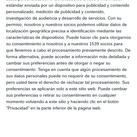
Llevar, por escrito, un registro de todas las categorías de
estándar enviada por un dispositivo para publicidad y contenido
actividades de tratamiento efectuadas por cuenta del
personalizado, medición de publicidad y contenido,
Responsable del Tratamiento, que contenga:
investigación de audiencia y desarrollo de servicios.
Con su
permiso, nosotros y nuestros socios podemos utilizar datos de
El nombre y los datos de contacto del encargado o encargados y
localización geográfica precisa e identificación mediante las
de cada responsable por cuenta del cual actúe el encargado y, en
características de dispositivos. Puede hacer clic para otorgarnos
su consentimiento a nosotros y a nuestros 1539 socios para
su caso, del representante del responsable o del encargado y del
que llevemos a cabo el procesamiento previamente descrito. De
delegado de protección de datos.
forma alternativa, puede acceder a información más detallada y
cambiar sus preferencias antes de otorgar o negar su
Las categorías de tratamientos efectuados por cuenta de cada
consentimiento.
Tenga en cuenta que algún procesamiento de
responsable.
sus datos personales puede no requerir de su consentimiento,
pero usted tiene el derecho de rechazar tal procesamiento. Sus
En su caso, las transferencias de datos personales a un tercer país
preferencias se aplicarán solo a este sitio web. Puede cambiar
u organización internacional, incluida la identificación de dicho
sus preferencias o retirar su consentimiento en cualquier
momento volviendo a este sitio y haciendo clic en el botón
tercer país u organización internacional y, en el caso de las
"Privacidad" en la parte inferior de la página web.
transferencias indicadas en el artículo 49 apartado 1, párrafo
segundo del RGPD, la documentación de garantías adecuadas.
Una descripción general de las medidas técnicas y organizativas