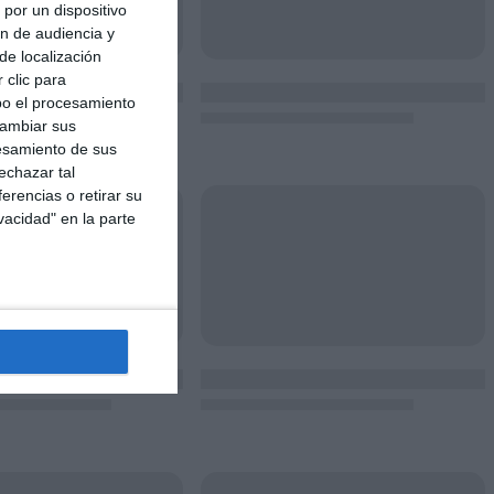
por un dispositivo
ón de audiencia y
de localización
 clic para
bo el procesamiento
cambiar sus
esamiento de sus
echazar tal
erencias o retirar su
vacidad" en la parte