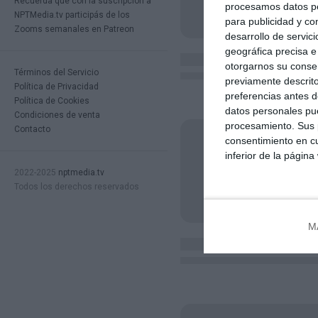
Recuerda que con la suscripción a
procesamos datos per
NPTMedia.tv participás de los
para publicidad y co
Zooms semanales en Patreon
desarrollo de servici
geográfica precisa e 
otorgarnos su conse
Términos del Servicio
previamente descrito
Política de Privacidad
preferencias antes d
Política de Cookies
datos personales pue
Condiciones de venta
procesamiento. Sus p
Contacto
consentimiento en cu
inferior de la página
2022-2025
nptmedia.tv
Todos los derechos reservados
M