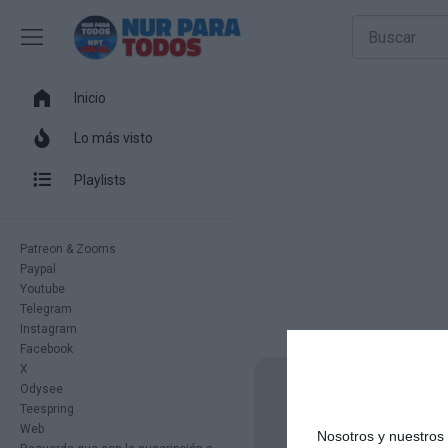
Inicio
Lo más visto
Playlists
Patreon & Zooms
Paypal
Youtube
Telegram
Instagram
Facebook
X
Odysee
Teespring
Web
Nosotros y nuestro