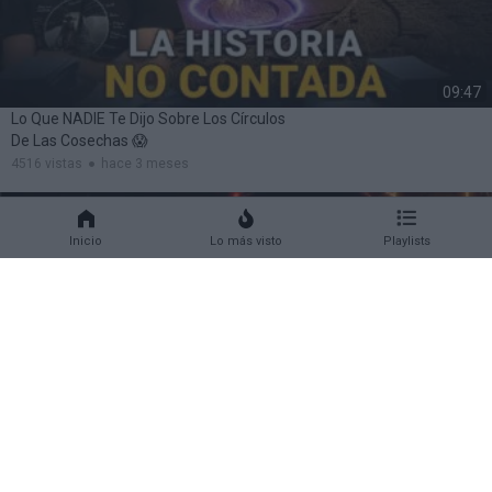
09:47
Lo Que NADIE Te Dijo Sobre Los Círculos
De Las Cosechas 😱
4516 vistas
hace 3 meses
Inicio
Lo más visto
Playlists
03:12:34
La Élite, La Deuda Y El Despertar: El Mapa