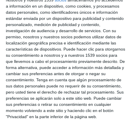
TV medicina
7 de febrero de 2023 15:16
• BIZUM: 673-134634
a información en un dispositivo, como cookies, y procesamos
• PATREON:
https://www.patreon.com/nurparatodos
Muy interesante gracias
datos personales, como identificadores únicos e información
• MEMBRESIA YOUTUBE:
0
estándar enviada por un dispositivo para publicidad y contenido
https://www.youtube.com/channel/UCLc18B2Tfn1C_suWOCKsMe
• PAYPAL:
https://www.paypal.com/paypalme/nptmediatv
personalizado, medición de publicidad y contenido,
------------------------------------------
investigación de audiencia y desarrollo de servicios.
Con su
MIS TIENDAS:
permiso, nosotros y nuestros socios podemos utilizar datos de
felipe echeverri
30 de abril de 2024 04:47
------------------------------------------
localización geográfica precisa e identificación mediante las
• TEESPRING:
https://nur-para-todos.creator-spring.com/
muchas gracias !!
características de dispositivos. Puede hacer clic para otorgarnos
su consentimiento a nosotros y a nuestros 1539 socios para
0
que llevemos a cabo el procesamiento previamente descrito. De
forma alternativa, puede acceder a información más detallada y
cambiar sus preferencias antes de otorgar o negar su
consentimiento.
Tenga en cuenta que algún procesamiento de
sus datos personales puede no requerir de su consentimiento,
pero usted tiene el derecho de rechazar tal procesamiento. Sus
preferencias se aplicarán solo a este sitio web. Puede cambiar
sus preferencias o retirar su consentimiento en cualquier
momento volviendo a este sitio y haciendo clic en el botón
"Privacidad" en la parte inferior de la página web.