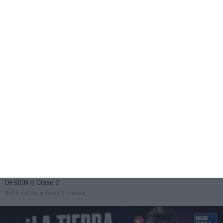
CAPITULO 28º // Taller De Astrología //
Lorena Días
4515 vistas
hace 2 meses
01:46:22
CAPITULO 27º // Taller De HUMAN
DESIGN // Clase 2
4526 vistas
hace 2 meses