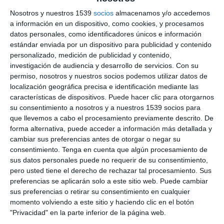
Nosotros y nuestros 1539
socios
almacenamos y/o accedemos
a información en un dispositivo, como cookies, y procesamos
MÁS INFO EN:
https://www.nurparatodos.com.ar
datos personales, como identificadores únicos e información
estándar enviada por un dispositivo para publicidad y contenido
Recuerda que con la suscripción a
NPTMedia.tv
participás de
personalizado, medición de publicidad y contenido,
los Zooms semanales en Patreon
investigación de audiencia y desarrollo de servicios.
Con su
------------------------------------------
permiso, nosotros y nuestros socios podemos utilizar datos de
GRUPO EN TELEGRAM:
https://t.me/nurparatodos81
------------------------------------------
localización geográfica precisa e identificación mediante las
FORMAS DE COLABORAR:
características de dispositivos. Puede hacer clic para otorgarnos
Mostras más
------------------------------------------
su consentimiento a nosotros y a nuestros 1539 socios para
• BIZUM: 673-134634
que llevemos a cabo el procesamiento previamente descrito. De
• PATREON:
https://www.patreon.com/nurparatodos
forma alternativa, puede acceder a información más detallada y
0
COMENTARIOS
• MEMBRESIA YOUTUBE:
cambiar sus preferencias antes de otorgar o negar su
https://www.youtube.com/channel/UCLc18B2Tfn1C_suWOCKsMe
consentimiento.
Tenga en cuenta que algún procesamiento de
• PAYPAL:
https://www.paypal.com/paypalme/nptmediatv
sus datos personales puede no requerir de su consentimiento,
------------------------------------------
Por favor, inicia sesión para comentar
pero usted tiene el derecho de rechazar tal procesamiento. Sus
MIS TIENDAS:
preferencias se aplicarán solo a este sitio web. Puede cambiar
------------------------------------------
• TEESPRING:
https://nur-para-todos.creator-spring.com/
sus preferencias o retirar su consentimiento en cualquier
momento volviendo a este sitio y haciendo clic en el botón
"Privacidad" en la parte inferior de la página web.