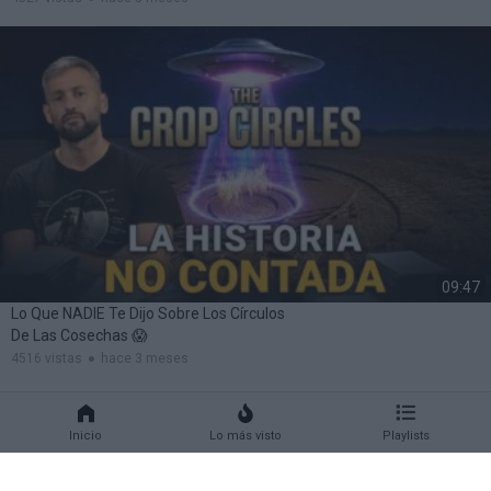
09:47
Lo Que NADIE Te Dijo Sobre Los Círculos
De Las Cosechas 😱
4516 vistas
hace 3 meses
Inicio
Lo más visto
Playlists